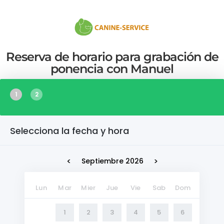
Reserva de horario para grabación de
ponencia con Manuel
1
2
Selecciona la fecha y hora
<
>
Septiembre 2026
Lun
Mar
Mier
Jue
Vie
Sab
Dom
1
2
3
4
5
6